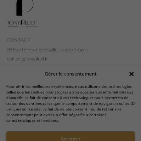
CONTACT
26 Rue Général de Gaulle, 10000 Troyes
contact@tonypluot.fr
03 25 76 10 12
Gérer le consentement
Nous contacter
Pour offrir les meilleures expériences, nous utilisons des technologies
telles que les cookies pour stocker et/ou accéder aux informations des
LIENS PRATIQUES
appareils. Le fait de consentir à ces technologies nous permettra de
traiter des données telles que le comportement de navigation ou les ID
Mentions légales
uniques sur ce site. Le fait de ne pas consentir ou de retirer son
consentement peut avoir un effet négatif sur certaines
Politique de confidentialité
caractéristiques et fonctions.
Conditions générales de ventes
Accepter