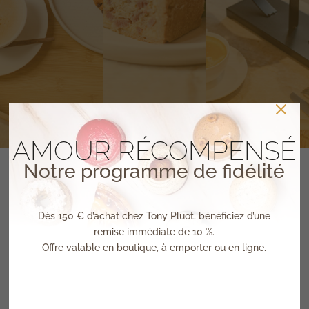
AMOUR RÉCOMPENSÉ
Notre programme de fidélité
LES COURS DE PÂTISSERIE
Dès 150 € d’achat chez Tony Pluot, bénéficiez d’une
DU CHEF
remise immédiate de 10 %.
Offre valable en boutique, à emporter ou en ligne.
Apprenez à pâtisser en participant à nos
ateliers avec Tony Pluot
Ce moment privilégié dans l’univers du Chef inclus :