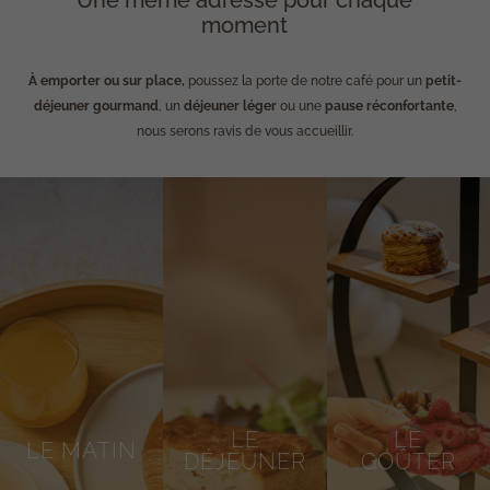
Une même adresse pour chaque
moment
À emporter ou sur place,
poussez la porte de notre café pour un
petit-
déjeuner gourmand
, un
déjeuner léger
ou une
pause réconfortante
,
nous serons ravis de vous accueillir.
LE
LE
LE MATIN
DÉJEUNER
GOÛTER