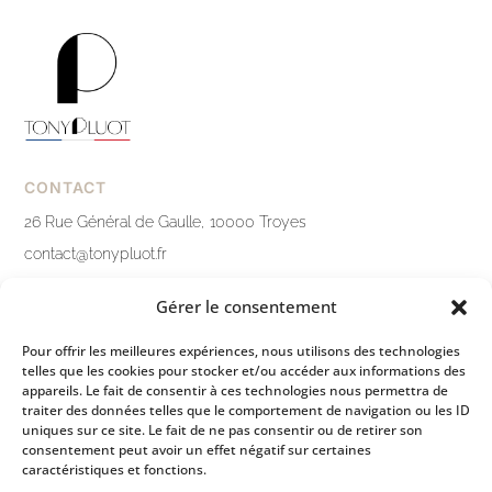
CONTACT
26 Rue Général de Gaulle, 10000 Troyes
contact@tonypluot.fr
03 25 76 10 12
Gérer le consentement
Nous contacter
Pour offrir les meilleures expériences, nous utilisons des technologies
telles que les cookies pour stocker et/ou accéder aux informations des
LIENS PRATIQUES
appareils. Le fait de consentir à ces technologies nous permettra de
traiter des données telles que le comportement de navigation ou les ID
Mentions légales
uniques sur ce site. Le fait de ne pas consentir ou de retirer son
consentement peut avoir un effet négatif sur certaines
Politique de confidentialité
caractéristiques et fonctions.
Conditions générales de ventes