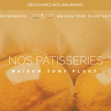
DÉCOUVREZ NOS MACARONS
ÉVÉNEMENTS
MAISON TONY PLUOT
ENT
NOS PÂTISSERIES
MAISON TONY PLUOT