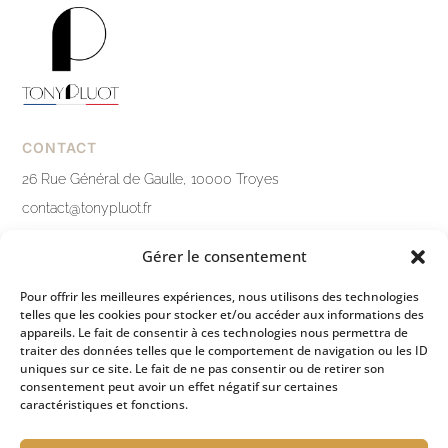
CONTACT
26 Rue Général de Gaulle, 10000 Troyes
contact@tonypluot.fr
03 25 76 10 12
Gérer le consentement
Nous contacter
Pour offrir les meilleures expériences, nous utilisons des technologies
telles que les cookies pour stocker et/ou accéder aux informations des
LIENS PRATIQUES
appareils. Le fait de consentir à ces technologies nous permettra de
traiter des données telles que le comportement de navigation ou les ID
Mentions légales
uniques sur ce site. Le fait de ne pas consentir ou de retirer son
consentement peut avoir un effet négatif sur certaines
Politique de confidentialité
caractéristiques et fonctions.
Conditions générales de ventes