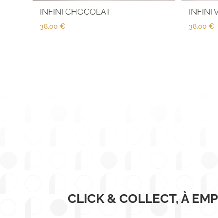
INFINI CHOCOLAT
INFINI 
38,00
€
38,00
€
CLICK & COLLECT, À EM