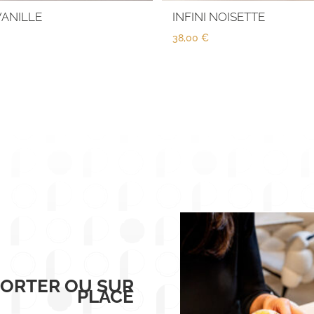
VANILLE
INFINI NOISETTE
38,00
€
PORTER OU SUR
PLACE