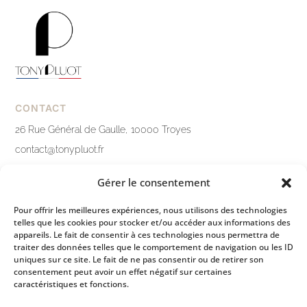
CONTACT
26 Rue Général de Gaulle, 10000 Troyes
contact@tonypluot.fr
03 25 76 10 12
Gérer le consentement
Nous contacter
Pour offrir les meilleures expériences, nous utilisons des technologies
telles que les cookies pour stocker et/ou accéder aux informations des
LIENS PRATIQUES
appareils. Le fait de consentir à ces technologies nous permettra de
traiter des données telles que le comportement de navigation ou les ID
Mentions légales
uniques sur ce site. Le fait de ne pas consentir ou de retirer son
consentement peut avoir un effet négatif sur certaines
Politique de confidentialité
caractéristiques et fonctions.
Conditions générales de ventes