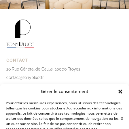
CONTACT
26 Rue Général de Gaulle, 10000 Troyes
contact@tonypluot.fr
03 25 76 10 12
Gérer le consentement
Nous contacter
Pour offrir les meilleures expériences, nous utilisons des technologies
telles que les cookies pour stocker et/ou accéder aux informations des
LIENS PRATIQUES
appareils. Le fait de consentir à ces technologies nous permettra de
traiter des données telles que le comportement de navigation ou les ID
Mentions légales
uniques sur ce site. Le fait de ne pas consentir ou de retirer son
consentement peut avoir un effet négatif sur certaines