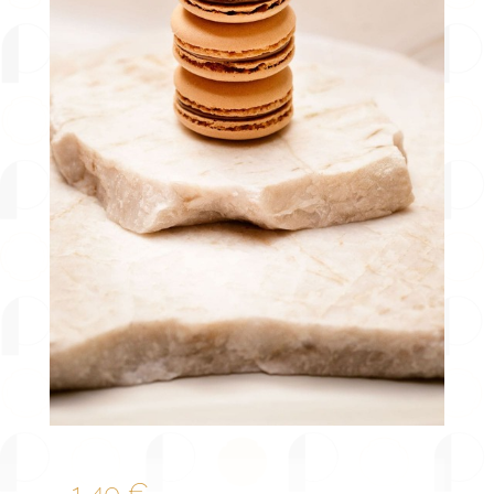
1,40
€