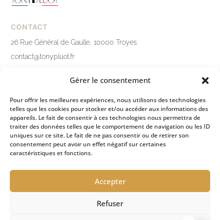
CONTACT
26 Rue Général de Gaulle, 10000 Troyes
contact@tonypluot.fr
03 25 76 10 12
Gérer le consentement
Nous contacter
Pour offrir les meilleures expériences, nous utilisons des technologies
telles que les cookies pour stocker et/ou accéder aux informations des
LIENS PRATIQUES
appareils. Le fait de consentir à ces technologies nous permettra de
traiter des données telles que le comportement de navigation ou les ID
Mentions légales
uniques sur ce site. Le fait de ne pas consentir ou de retirer son
consentement peut avoir un effet négatif sur certaines
Politique de confidentialité
caractéristiques et fonctions.
Conditions générales de ventes
Accepter
Refuser
ESPACE PRESSE