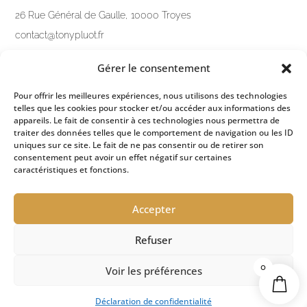
26 Rue Général de Gaulle, 10000 Troyes
contact@tonypluot.fr
03 25 76 10 12
Gérer le consentement
Nous contacter
Pour offrir les meilleures expériences, nous utilisons des technologies
telles que les cookies pour stocker et/ou accéder aux informations des
LIENS PRATIQUES
appareils. Le fait de consentir à ces technologies nous permettra de
traiter des données telles que le comportement de navigation ou les ID
Mentions légales
uniques sur ce site. Le fait de ne pas consentir ou de retirer son
consentement peut avoir un effet négatif sur certaines
Politique de confidentialité
caractéristiques et fonctions.
Conditions générales de ventes
Accepter
Refuser
ESPACE PRESSE
0
Voir les préférences
Déclaration de confidentialité