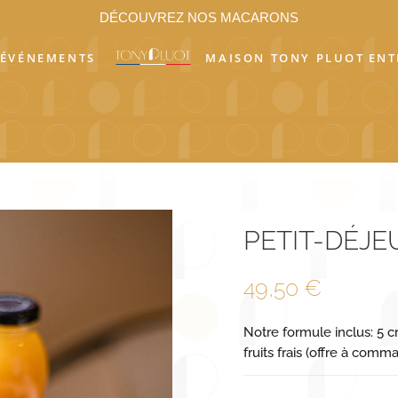
DÉCOUVREZ NOS MACARONS
ÉVÉNEMENTS
MAISON TONY PLUOT
ENT
PETIT-DÉJ
49,50
€
Notre formule inclus: 5 cr
fruits frais (offre à comm