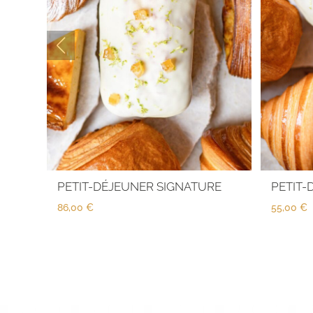
PETIT-DÉJEUNER SIGNATURE
PETIT
86,00
€
55,00
€