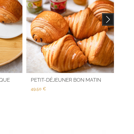
IQUE
PETIT-DÉJEUNER BON MATIN
PET
49,50
€
3,80