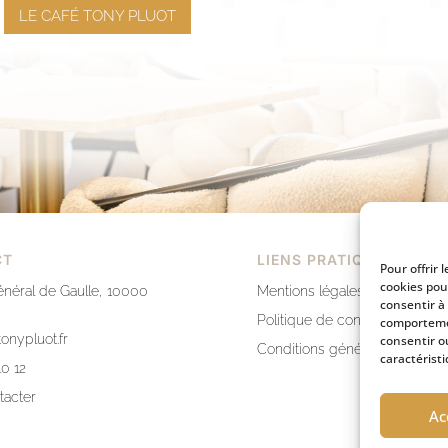
LE CAFÉ TONY PLUOT
CT
LIENS PRATIQUES
Pour offrir 
cookies pou
néral de Gaulle, 10000
Mentions légales
consentir à
Politique de confidentialité
comportemen
onypluot.fr
consentir o
Conditions générales de vent
caractéristi
10 12
tacter
Ac