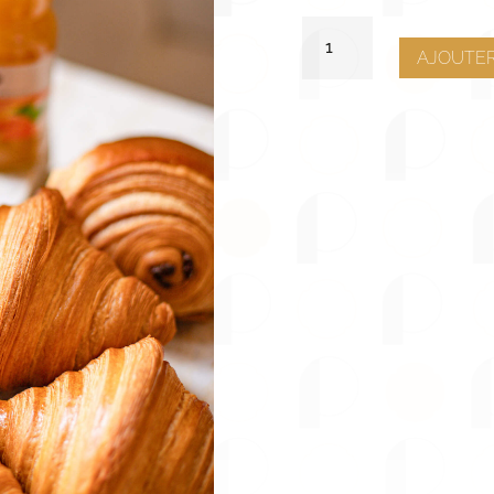
QUANTITÉ
DE
AJOUTER
PETIT-
DÉJEUNER
BON
MATIN