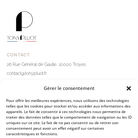
CONTACT
26 Rue Général de Gaulle, 10000 Troyes
contact@tonypluot.fr
03 25 76 10 12
Gérer le consentement
Nous contacter
Pour offrir les meilleures expériences, nous utilisons des technologies
telles que les cookies pour stocker et/ou accéder aux informations des
LIENS PRATIQUES
appareils. Le fait de consentir à ces technologies nous permettra de
traiter des données telles que le comportement de navigation ou les ID
Mentions légales
uniques sur ce site. Le fait de ne pas consentir ou de retirer son
consentement peut avoir un effet négatif sur certaines
Politique de confidentialité
caractéristiques et fonctions.
Conditions générales de ventes