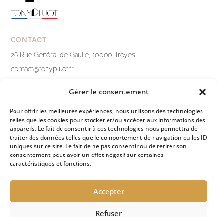
CONTACT
26 Rue Général de Gaulle, 10000 Troyes
contact@tonypluot.fr
03 25 76 10 12
Gérer le consentement
Nous contacter
Pour offrir les meilleures expériences, nous utilisons des technologies
telles que les cookies pour stocker et/ou accéder aux informations des
LIENS PRATIQUES
appareils. Le fait de consentir à ces technologies nous permettra de
traiter des données telles que le comportement de navigation ou les ID
Mentions légales
uniques sur ce site. Le fait de ne pas consentir ou de retirer son
consentement peut avoir un effet négatif sur certaines
Politique de confidentialité
caractéristiques et fonctions.
Conditions générales de ventes
Accepter
Refuser