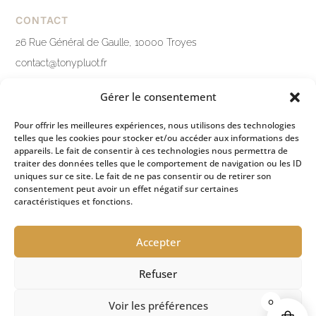
CONTACT
26 Rue Général de Gaulle, 10000 Troyes
contact@tonypluot.fr
03 25 76 10 12
Gérer le consentement
Nous contacter
Pour offrir les meilleures expériences, nous utilisons des technologies
telles que les cookies pour stocker et/ou accéder aux informations des
LIENS PRATIQUES
appareils. Le fait de consentir à ces technologies nous permettra de
traiter des données telles que le comportement de navigation ou les ID
Mentions légales
uniques sur ce site. Le fait de ne pas consentir ou de retirer son
consentement peut avoir un effet négatif sur certaines
Politique de confidentialité
caractéristiques et fonctions.
Conditions générales de ventes
Accepter
Refuser
ESPACE PRESSE
0
Voir les préférences