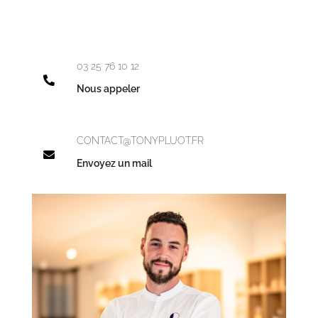
03 25 76 10 12

Nous appeler
CONTACT@TONYPLUOT.FR

Envoyez un mail