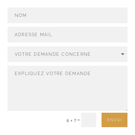
=
6 + 7
ENVOI